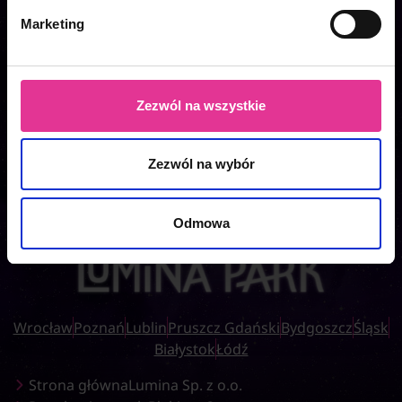
Marketing
Zezwól na wszystkie
Zezwól na wybór
Odmowa
Wrocław
Poznań
Lublin
Pruszcz Gdański
Bydgoszcz
Śląsk
Białystok
Łódź
Strona główna
Lumina Sp. z o.o.