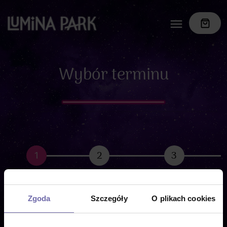
Wybór terminu
1
2
3
Data wizyty
Rodzaj biletu
Dane kupującego
Zgoda
Szczegóły
O plikach cookies