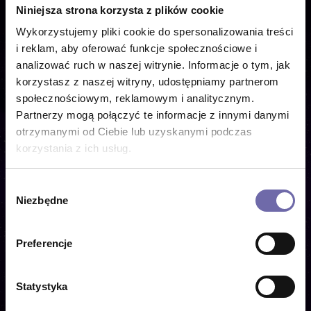
Poznań
Niniejsza strona korzysta z plików cookie
Wykorzystujemy pliki cookie do spersonalizowania treści
Ogród Dendrologiczny Uniwersytetu
i reklam, aby oferować funkcje społecznościowe i
Przyrodniczego, Warmińska 2, 60-622, Poznań
analizować ruch w naszej witrynie. Informacje o tym, jak
korzystasz z naszej witryny, udostępniamy partnerom
społecznościowym, reklamowym i analitycznym.
MAJ 2026
Partnerzy mogą połączyć te informacje z innymi danymi
otrzymanymi od Ciebie lub uzyskanymi podczas
korzystania z ich usług.
PN
WT
ŚR
CZ
PT
SO
ND
Wybór
1
2
3
Niezbędne
zgody
4
5
6
7
8
9
10
Preferencje
11
12
13
14
15
16
17
18
19
20
21
22
23
24
Statystyka
25
26
27
28
29
30
31