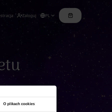
estracja
Zaloguj
PL
etu
O plikach cookies