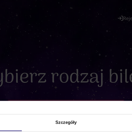
Rej
bierz rodzaj bil
Szczegóły