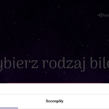
Rej
bierz rodzaj bil
Szczegóły