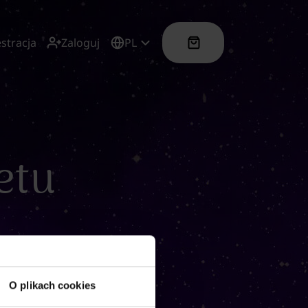
estracja
Zaloguj
PL
etu
O plikach cookies