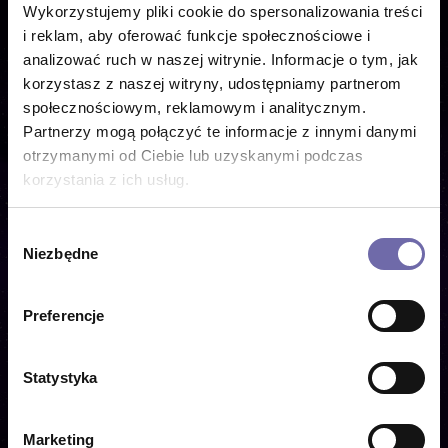
Wykorzystujemy pliki cookie do spersonalizowania treści
Hasło
i reklam, aby oferować funkcje społecznościowe i
analizować ruch w naszej witrynie. Informacje o tym, jak
korzystasz z naszej witryny, udostępniamy partnerom
społecznościowym, reklamowym i analitycznym.
Partnerzy mogą połączyć te informacje z innymi danymi
otrzymanymi od Ciebie lub uzyskanymi podczas
ZALOGUJ
Nie pamiętam hasła
korzystania z ich usług.
Wybór
Niezbędne
zgody
Nie masz jeszcze konta?
Preferencje
Statystyka
Zarejestruj się
Marketing