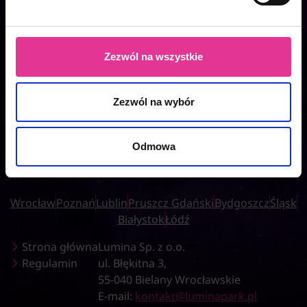
Zezwól na wszystkie
Zezwól na wybór
Odmowa
Wrocław
Poznań
Lublin
Pruszcz Gdański
Bydgoszcz
Śląsk
Białystok
Łódź
Strona główna
Lumina Sp. z o.o.
Regulamin
ul. Błękitna 3,
55-040 Bielany Wrocławskie
E-mail:
kontakt@luminapark.pl