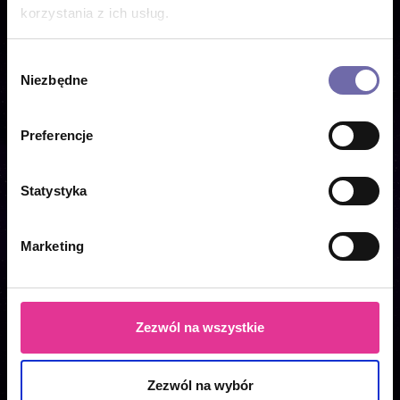
korzystania z ich usług.
Kup Voucher
Wybór
Niezbędne
zgody
Preferencje
Statystyka
Marketing
Zezwól na wszystkie
Wrocław
Poznań
Lublin
Pruszcz Gdański
Bydgoszcz
Śląsk
Zezwól na wybór
Białystok
Łódź